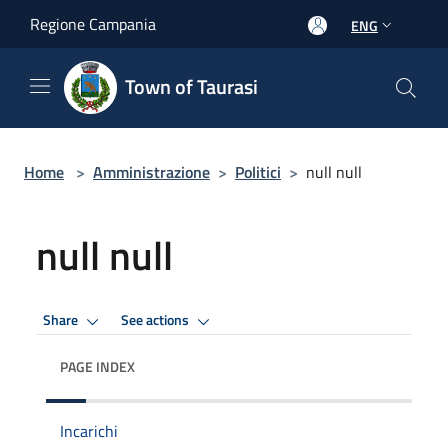
Salta al contenuto principale
Regione Campania
ENG
Town of Taurasi
Home
>
Amministrazione
>
Politici
>
null null
null null
Share
See actions
PAGE INDEX
Incarichi