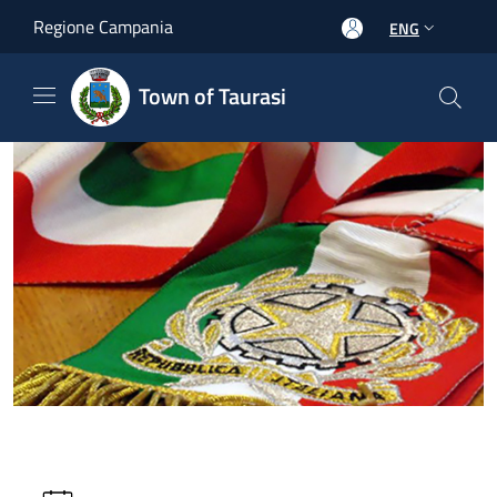
Salta al contenuto principale
Regione Campania
ENG
Town of Taurasi